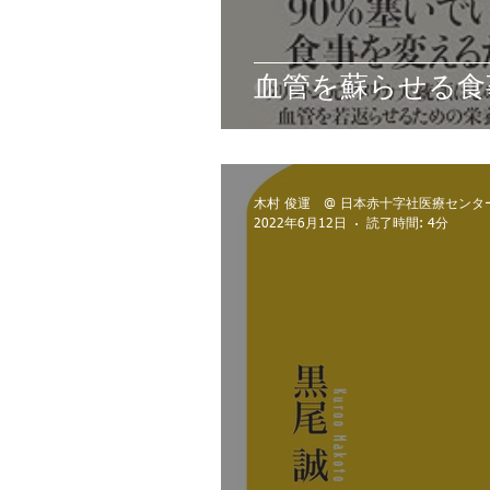
血管を蘇らせる食
木村 俊運 @ 日本赤十字社医療センタ
2022年6月12日
読了時間: 4分