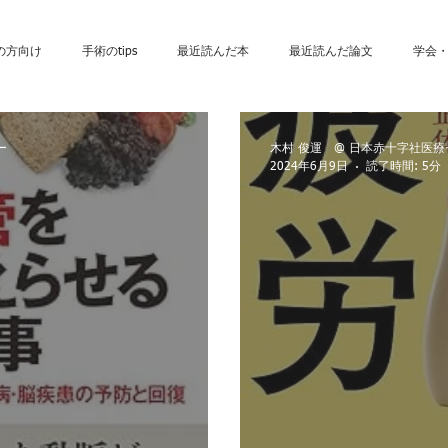
の方向け
手術のtips
最近読んだ本
最近読んだ論文
学会
下出血
健康関連
脳外科手術
髄膜腫
頭痛
動脈硬
ー
木村 俊運 @ 日本赤十字社医
2024年6月9日
読了時間: 5分