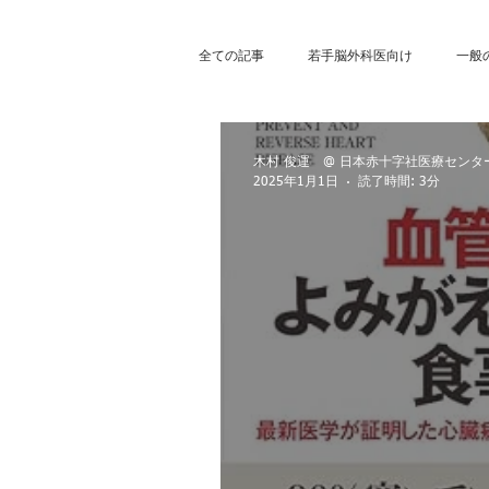
全ての記事
若手脳外科医向け
一般
脳動脈瘤
三叉神経痛
くも膜
木村 俊運 @ 日本赤十字社医療センタ
2025年1月1日
読了時間: 3分