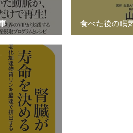
事
食べた後の眠
ー