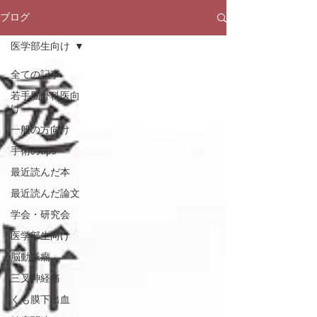
ブログ
医学部生向け
全ての記事
若手脳外科医向
け
一般の方向け
手術のtips
最近読んだ本
最近読んだ論文
学会・研究会
医学部生向け
脳動脈瘤
三叉神経痛
くも膜下出血