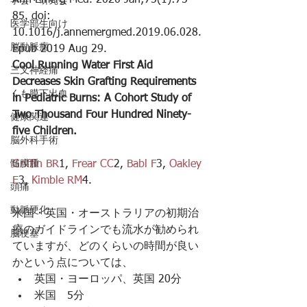
Ann Emerg Med. 2020 Jan;75(1):75-
学会・研究会
85. doi: 
医学部生向け
10.1016/j.annemergmed.2019.06.028. 
脳動脈瘤
Epub 2019 Aug 29.
Cool Running Water First Aid 
三叉神経痛
Decreases Skin Grafting Requirements 
くも膜下出血
in Pediatric Burns: A Cohort Study of 
Two Thousand Four Hundred Ninety-
健康関連
five Children.
脳外科手術
髄膜腫
Griffin BR
1, 
Frear CC
2, 
Babl F
3, 
Oakley 
E
3, 
Kimble RM
4.
頭痛
動脈硬化
米国・英国・オーストラリアの初期治
療のガイドラインでも流水が勧められ
脳梗塞
ていますが、どのくらいの時間が良い
かという点については、
英国・ヨーロッパ、英国 20分
米国　5分