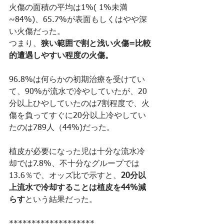
火傷の面積の平均は1%( 1%未満
~84%)、65.7%が表面もしくはやや深
い火傷だった。
つまり、
狭い範囲で割と浅い火傷=比較
的遭遇しやすい程度の火傷。
96.8%は何らかの初期治療を受けてい
て、90%が流水で冷やしていたが、20
分以上ひやしていたのは7割程度で、火
傷を負ってすぐに20分以上冷やしてい
たのは789人（44%)だった。
植皮が必要になった児は十分な流水冷
却では7.8%、不十分なグループでは
13.6％で、オッズ比で示すと、
20分以
上流水で冷却することは植皮を44%減
らす
という結果だった。