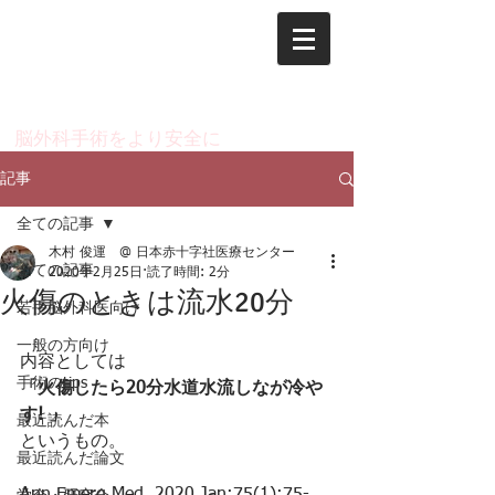
脳神経外科 木村 俊運
のページ
​脳外科手術をより安全に
記事
全ての記事
木村 俊運 @ 日本赤十字社医療センター
全ての記事
2020年2月25日
読了時間: 2分
火傷のときは流水20分
若手脳外科医向け
一般の方向け
内容としては
手術のtips
「火傷したら20分水道水流しなが冷や
す! 」
最近読んだ本
というもの。
最近読んだ論文