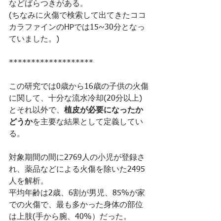
などばらつきがある。
(ちなみに火傷で検索して出てきたココ
カラファインのHPでは15~30分となっ
ていました。)
*******************
この研究では0歳から16歳の子供の火傷
に関して、十分な流水冷却(20分以上)
とそれ以外で、
植皮が必要になったか
どうか
を主要な結果として定義してい
る。
対象期間の間に2769人の小児が登録さ
れ、薬品などによる火傷を除いた2495
人を解析。
平均年齢は2歳、6割が男児、85%が家
での火傷で、最も多かった身体の部位
は上肢(手から腕、40%）だった。