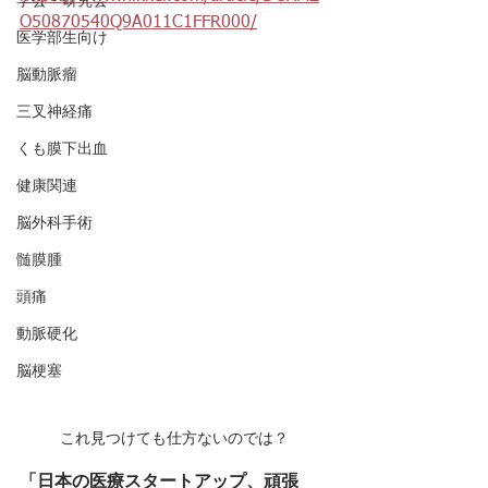
学会・研究会
O50870540Q9A011C1FFR000/
医学部生向け
脳動脈瘤
三叉神経痛
くも膜下出血
健康関連
脳外科手術
髄膜腫
頭痛
動脈硬化
脳梗塞
これ見つけても仕方ないのでは？
「日本の医療スタートアップ、頑張