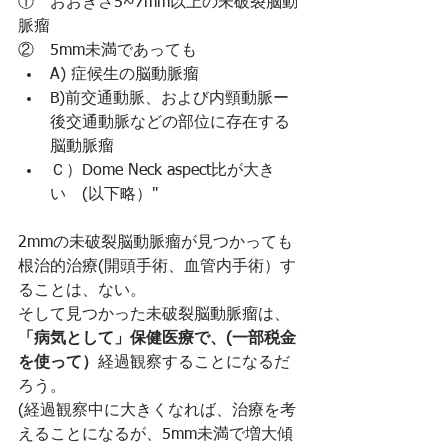
①　おおきさ5~7mm以上の未破裂脳動
脈瘤
②　5mm未満であっても
A) 症候生の脳動脈瘤
B)前交通動脈、および内頸動脈ー
後交通動脈などの部位に存在する
脳動脈瘤
Ｃ）Dome Neck aspect比が大き
い　(以下略）"
2mmの未破裂脳動脈瘤が見つかっても
根治的治療(開頭手術、血管内手術）す
ることは、ない。
そして見つかった未破裂脳動脈瘤は、
「病気として」保健医療で、(一部税金
を使って）
経過観察することになるだ
ろう。
(経過観察中に大きくなれば、治療を考
えることになるが、5mm未満で増大傾