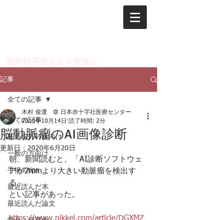
脳神経外科 木村 俊運
のページ
​脳外科手術をより安全に
記事
全ての記事
木村 俊運 @ 日本赤十字社医療センター
全ての記事
2019年10月14日
読了時間: 2分
脳動脈瘤のAI画像診断
若手脳外科医向け
更新日：
2020年6月20日
一般の方向け
朝、新聞読むと、「AI診断ソフトウェ
手術のtips
アが2mmより大きい動脈瘤を検出す
る」
最近読んだ本
とい記事があった。
最近読んだ論文
https://www.nikkei.com/article/DGXMZ