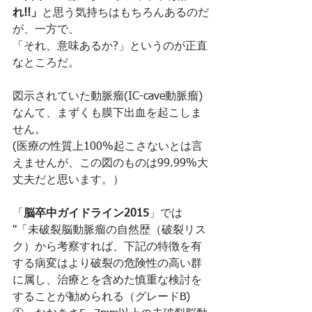
れ!!」
と思う気持ちはもちろんあるのだ
が、一方で、
「それ、意味あるか?」というのが正直
なところだ。
図示されていた動脈瘤(IC-cave動脈瘤)
なんて、まずくも膜下出血を起こしま
せん。
(医療の性質上100%起こさないとは言
えませんが、この図のものは99.99%大
丈夫だと思います。）
「
脳卒中ガイドライン2015
」では
"「未破裂脳動脈瘤の自然歴（破裂リス
ク）から考察すれば、下記の特徴を有
する病変はより破裂の危険性の高い群
に属し、治療とを含めた慎重な検討を
することが勧められる（グレードB)