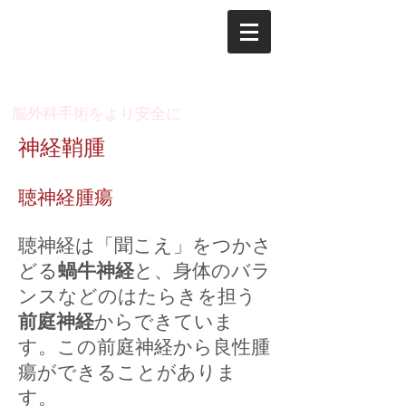
脳神経外科 木村 俊運
のページ
​脳外科手術をより安全に
神経鞘腫
聴神経腫瘍
​聴神経は「聞こえ」をつかさ
どる
蝸牛神経
と、身体のバラ
ンスなどのはたらきを担う
前庭神経
からできていま
す。この前庭神経から良性腫
瘍ができることがありま
す。