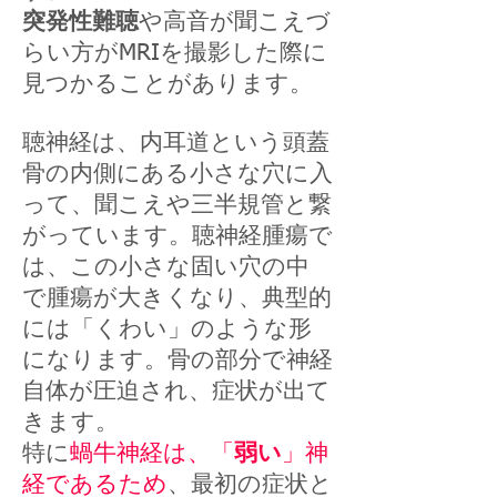
突発性難聴
や高音が聞こえづ
らい方がMRIを撮影した際に
見つかることがあります。
聴神経は、内耳道という頭蓋
骨の内側にある小さな穴に入
って、聞こえや三半規管と繋
がっています。聴神経腫瘍で
は、この小さな固い穴の中
で腫瘍が大きくなり、典型的
には「くわい」のような形
になります。骨の部分で神経
自体が圧迫され、症状が出て
きます。
特に
蝸牛神経は、「
弱い
」神
経であるため
、最初の症状と