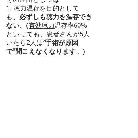
その理由としては
1. 聴力温存を目的として
も、
必ずしも聴力を温存でき
ない
。(
有効聴力
温存率60%
といっても、患者さんが5人
いたら2人は
”手術が原因
で"聞こえなくなります。
)
2. 腫瘍が出来ている側の前
庭神経の機能はほとんど残っ
ていないはずですが、
術後
ふわふわする感じが残る方
が多い
です。
(これは自分の
親族
からの聴
取ですが、3年くらいで気に
ならなくなるようです。)