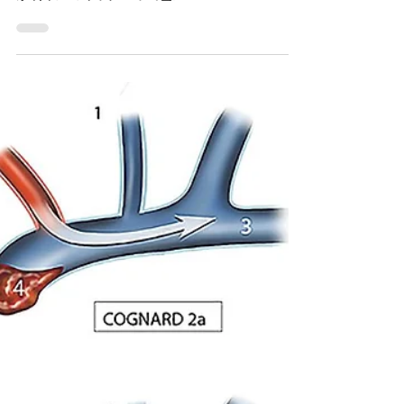
木村 俊運 @ 日本赤十字社医療センター
2月2日
読了時間: 2分
脳神経外科の極意