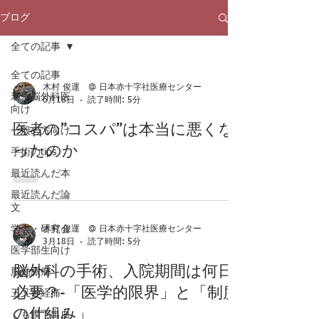
ブログ
全ての記事
全ての記事
木村 俊運 @ 日本赤十字社医療センター
若手脳外科医
6月18日
読了時間: 5分
向け
医者の”コスパ”は本当に悪くな
一般の方向け
ったのか
手術のtips
最近読んだ本
最近読んだ論
文
学会・研究会
木村 俊運 @ 日本赤十字社医療センター
3月18日
読了時間: 5分
医学部生向け
脳外科の手術、入院期間は何日
脳動脈瘤
必要？-「医学的限界」と「制度
三叉神経痛
の仕組み」
くも膜下出血