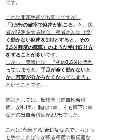
です。
これは開頭手術でも同じですが、
「3.5%の確率で麻痺が起こる」
と、医
者が説明をする場合、患者さんは
（全
く動かない麻痺を100とすると、その
3.5％程度の麻痺）のような受け取り方
をすることが多い
です。
しかし、実際には、
『その3.5％に当た
ってしまうと、手足が全く動かないと
か、言葉が分からなくなってしまう』
ということです。
内訳としては、脳梗塞（虚血性合併
症）が4.1%、脳内出血、くも膜下出血
などの出血合併症が2.9%でした。
これは"永続する"合併症なので、ちょっ
と手のこわばりが残る程度の脳梗塞な