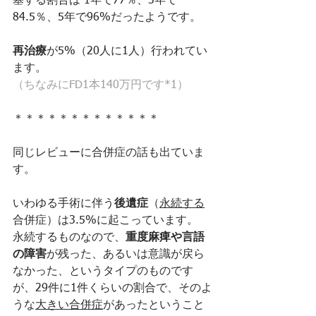
塞する割合は 1年で77％、3年で
84.5％、5年で96%だったようです。
再治療
が5%（20人に1人）行われてい
ます。
（ちなみにFD1本140万円です*1）
＊＊＊＊＊＊＊＊＊＊＊＊＊
同じレビューに合併症の話も出ていま
す。
いわゆる手術に伴う
後遺症
（
永続する
合併症）は3.5%に起こっています。
永続するものなので、
重度麻痺や言語
の障害
が残った、あるいは意識が戻ら
なかった、というタイプのものです
が、29件に1件くらいの割合で、そのよ
うな
大きい合併症
があったということ