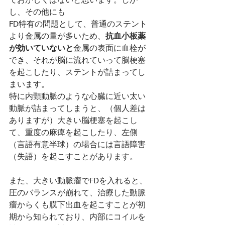
ておかしくはないと思います。しか
し、その他にも
FD特有の問題として、普通のステント
より金属の量が多いため、
抗血小板薬
が効いていないと
金属の表面に血栓が
でき、それが脳に流れていって脳梗塞
を起こしたり、ステントが詰まってし
まいます。
特に内頸動脈のような心臓に近い太い
動脈が詰まってしまうと、（個人差は
ありますが）大きい脳梗塞を起こし
て、重度の麻痺を起こしたり、左側
（言語有意半球）の場合には言語障害
（失語）を起こすことがあります。
また、大きい動脈瘤でFDを入れると、
圧のバランスが崩れて、治療した動脈
瘤からくも膜下出血を起こすことが初
期から知られており、内部にコイルを