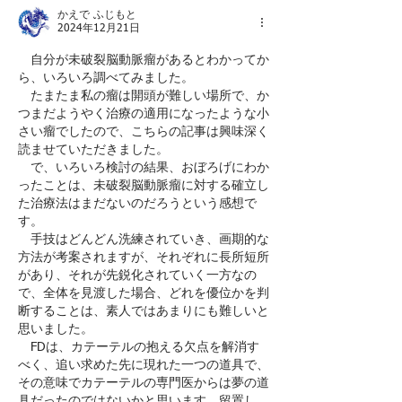
かえで ふじもと
2024年12月21日
　自分が未破裂脳動脈瘤があるとわかってか
ら、いろいろ調べてみました。
　たまたま私の瘤は開頭が難しい場所で、か
つまだようやく治療の適用になったような小
さい瘤でしたので、こちらの記事は興味深く
読ませていただきました。
　で、いろいろ検討の結果、おぼろげにわか
ったことは、未破裂脳動脈瘤に対する確立し
た治療法はまだないのだろうという感想で
す。
　手技はどんどん洗練されていき、画期的な
方法が考案されますが、それぞれに長所短所
があり、それが先鋭化されていく一方なの
で、全体を見渡した場合、どれを優位かを判
断することは、素人ではあまりにも難しいと
思いました。
　FDは、カテーテルの抱える欠点を解消す
べく、追い求めた先に現れた一つの道具で、
その意味でカテーテルの専門医からは夢の道
具だったのではないかと思います。留置し