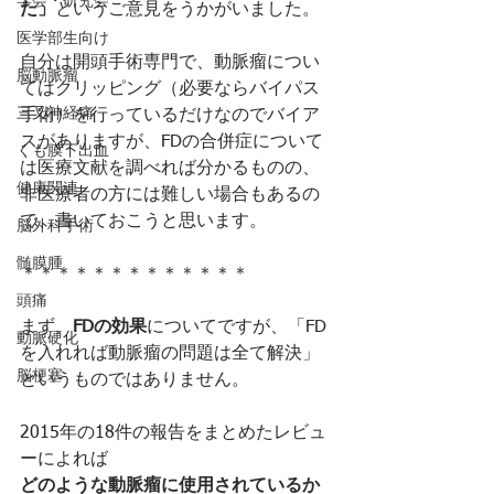
学会・研究会
た」
というご意見をうかがいました。
医学部生向け
自分は開頭手術専門で、動脈瘤につい
脳動脈瘤
てはクリッピング（必要ならバイパス
三叉神経痛
手術）を行っているだけなのでバイア
スがありますが、FDの合併症について
くも膜下出血
は医療文献を調べれば分かるものの、
健康関連
非医療者の方には難しい場合もあるの
で、書いておこうと思います。
脳外科手術
髄膜腫
＊＊＊＊＊＊＊＊＊＊＊＊＊
頭痛
まず、
FDの効果
についてですが、「FD
動脈硬化
を入れれば動脈瘤の問題は全て解決」
脳梗塞
というものではありません。
2015年の18件の報告をまとめたレビュ
ーによれば
どのような動脈瘤に使用されているか