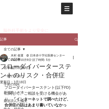
脳神経外科 木村 俊運
のページ
​脳外科手術をより安全に
記事
全ての記事
木村 俊運 @ 日本赤十字社医療センター
全ての記事
2023年10月9日
読了時間: 5分
フローダイバーターステ
若手脳外科医向け
ントのリスク・合併症
一般の方向け
更新日：
3月18日
手術のtips
フローダイバーターステント(以下FD)
最近読んだ本
に関して、ご相談を受ける機会があ
り、
「インターネットで調べたけど、
最近読んだ論文
合併症の話はあまり書いていなかっ