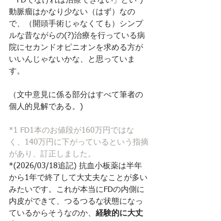
「FDでなければ治療できない」という
動脈瘤はかなり少ない（はず）なの
で、（開頭手術じゃなくても）シンプ
ルな昔ながらの(?)治療を行っている病
院にセカンドオピニオンを求める方が
いいんじゃないかな、と思っていま
す。
（文中意見に係る部分はすべて筆者の
個人的見解である。)
*1 FD1本のお値段が160万円ではな
く、140万円に下がっているという指摘
があり、訂正しました。
*(2026/03/18追記) 抗血小板薬は半年
から1年で終了して大丈夫なことが多い
みたいです。これが本当にFDの内側に
内皮ができて、つるつるな状態になっ
ているからそうなのか、
経験的に大丈