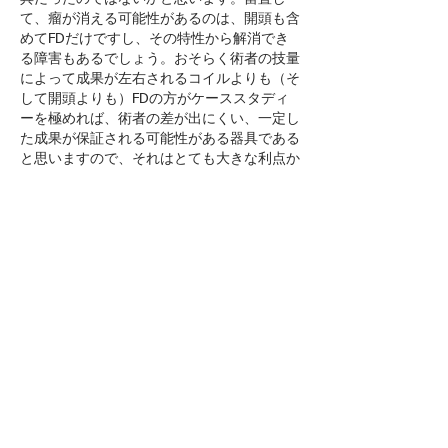
て、瘤が消える可能性があるのは、開頭も含
めてFDだけですし、その特性から解消でき
る障害もあるでしょう。おそらく術者の技量
によって成果が左右されるコイルよりも（そ
して開頭よりも）FDの方がケーススタディ
ーを極めれば、術者の差が出にくい、一定し
た成果が保証される可能性がある器具である
と思いますので、それはとても大きな利点か
と思います。
　一方で、コイルよりも合併症（術後に血栓
ができやすい）の問題が無視できないという
のも理解できますが、血栓のリスクが低い開
頭の立場から見れば、FD使用の警告が出る
のは、当然の指摘だと思います。
　が、少し振り返って考えると、そもそも、
開頭では得られない低侵襲性（もしくは開頭
では大きな障害が残る部位に対する代替案と
して）のために始まったであろう手技がカテ
ーテルならば、その時点で開頭とカテーテル
は二つに分岐したそれぞれの道を歩んできた
わけで、分岐した違う道を進んでいる開頭の
立場から、FDを比較するのは、そこに至る