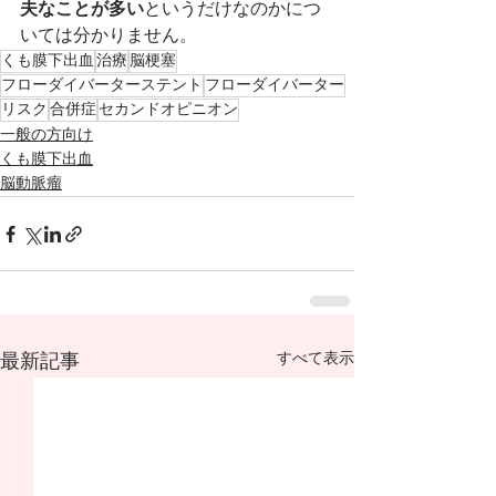
夫なことが多い
というだけなのかにつ
いては分かりません。
くも膜下出血
治療
脳梗塞
フローダイバーターステント
フローダイバーター
リスク
合併症
セカンドオピニオン
一般の方向け
くも膜下出血
脳動脈瘤
すべて表示
最新記事