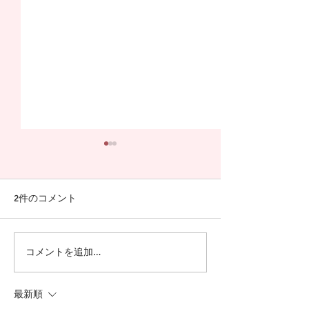
2件のコメント
硬膜動静脈瘻 - 低侵襲と
ボーンブロスで
コメントを追加…
は?
わる？
最新順