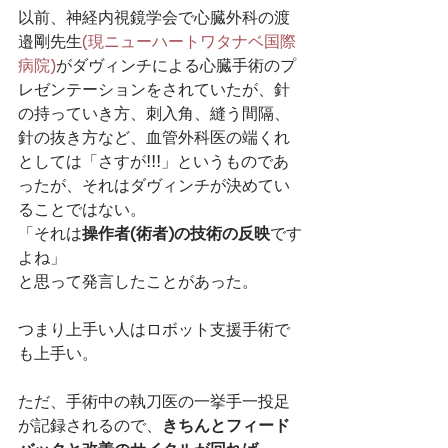
以前、神経内視鏡学会で心臓外科の渡
邉剛先生
(現ニューハートワタナベ国際
病院)
がダヴィンチによる心臓手術のプ
レゼンテーションをされていたが、針
の持っていき方、刺入角、縫う間隔、
針の抜き方など、血管外科医の端くれ
としては「さすが!!!」というものであ
ったが、それはダヴィンチが決めてい
ることではない。
「それは
操作者(術者)の技術の反映
です
よね」
と思って発言したことがあった。
つまり上手い人はロボット支援手術で
も上手い。
ただ、手術中の執刀医の一挙手一投足
が記録されるので、
きちんとフィード