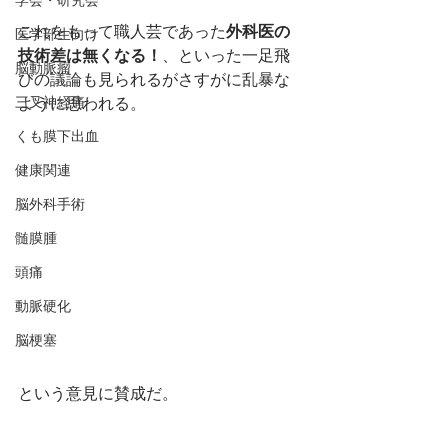
学会・研究会
これをもって職人芸であった
外科医の
医学部生向け
技術差は無くなる！
、といった一足飛
脳動脈瘤
びの議論も見られるがさすがに乱暴な
三叉神経痛
ように思われる。
くも膜下出血
健康関連
脳外科手術
髄膜腫
頭痛
動脈硬化
脳梗塞
という意見に賛成だ。