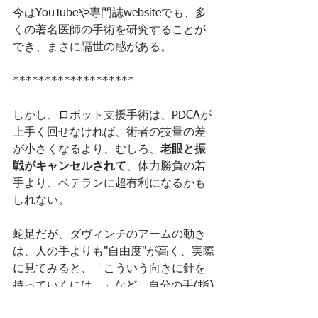
今はYouTubeや専門誌websiteでも、多
くの著名医師の手術を研究することが
でき、まさに隔世の感がある。
*******************
しかし、ロボット支援手術は、PDCAが
上手く回せなければ、術者の技量の差
が小さくなるより、むしろ、
老眼と振
戦がキャンセルされて
、体力勝負の若
手より、ベテランに超有利になるかも
しれない。
蛇足だが、ダヴィンチのアームの動き
は、人の手よりも"自由度"が高く、実際
に見てみると、「こういう向きに針を
持っていくには...」など、自分の手(指)
の関節の自由度を"どうやったらカバー