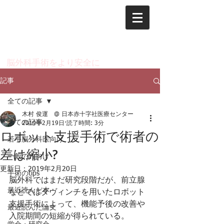
脳神経外科 木村 俊運
のページ
​脳外科手術をより安全に
記事
全ての記事
木村 俊運 @ 日本赤十字社医療センター
全ての記事
2019年2月19日
読了時間: 3分
ロボット支援手術で術者の
若手脳外科医向け
差は縮小?
一般の方向け
更新日：
2019年2月20日
手術のtips
脳外科ではまだ研究段階だが、前立腺
最近読んだ本
などではダヴィンチを用いたロボット
支援手術によって、機能予後の改善や
最近読んだ論文
入院期間の短縮が得られている。