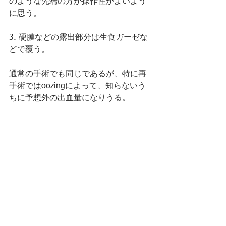
のような先端の方が操作性がよいよう
に思う。
3. 硬膜などの露出部分は生食ガーゼな
どで覆う。
通常の手術でも同じであるが、特に再
手術ではoozingによって、知らないう
ちに予想外の出血量になりうる。
ガーゼで覆って常にwetな状態にしてお
くことで、出血を抑え、(ありうる)落下
菌が術野に残ることを防ぐ。
（文中意見に係る部分はすべて筆者の
個人的見解である。)
手術のtips
若手脳外科医向け