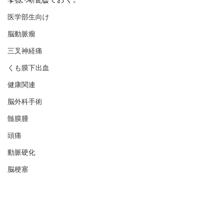
いてメモしておく。
学会・研究会
医学部生向け
脳動脈瘤
三叉神経痛
くも膜下出血
健康関連
脳外科手術
髄膜腫
頭痛
動脈硬化
脳梗塞