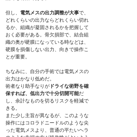
但し、
電気メスの出力調整が大事
で、
どれくらいの出力ならどれくらい切れ
るか、組織が凝固されるかを把握して
おく必要がある。骨欠損部で、結合組
織の奥が硬膜になっている時などは、
硬膜を損傷しない出力、向きで操作こ
とが重要。
ちなみに、自分の手術では電気メスの
出力はかなり低めだ。
術者なり助手なりが
ドライな術野を確
保すれば、低出力で十分切開可能
だ
し、余計なものを切るリスクを軽減で
きる。
また少し主旨が異なるが、このような
操作にはコロラドニードルのような尖
った電気メスより、普通の平たいヘラ