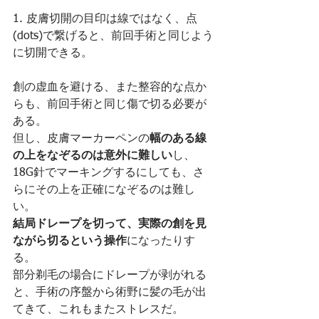
1. 皮膚切開の目印は線ではなく、点
(dots)で繋げると、前回手術と同じよう
に切開できる。
創の虚血を避ける、また整容的な点か
らも、前回手術と同じ傷で切る必要が
ある。
但し、皮膚マーカーペンの
幅のある線
の上をなぞるのは意外に難しい
し、
18G針でマーキングするにしても、さ
らにその上を正確になぞるのは難し
い。
結局ドレープを切って、実際の創を見
ながら切るという操作
になったりす
る。
部分剃毛の場合にドレープが剥がれる
と、手術の序盤から術野に髪の毛が出
てきて、これもまたストレスだ。