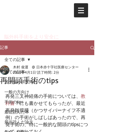
脳神経外科 木村 俊運
のページ
​脳外科手術をより安全に
記事
全ての記事
木村 俊運 @ 日本赤十字社医療センター
全ての記事
2019年4月1日
読了時間: 2分
再開頭手術のtips
若手脳外科医向け
一般の方向け
再発三叉神経痛の手術については、
教
手術のtips
科書
？にも書かせてもらったが、最近
再発髄膜腫（かつサイバーナイフ不適
最近読んだ本
例）の手術がしばしばあったので、再
最近読んだ論文
発手術の、特に一般的な開頭のtipsにつ