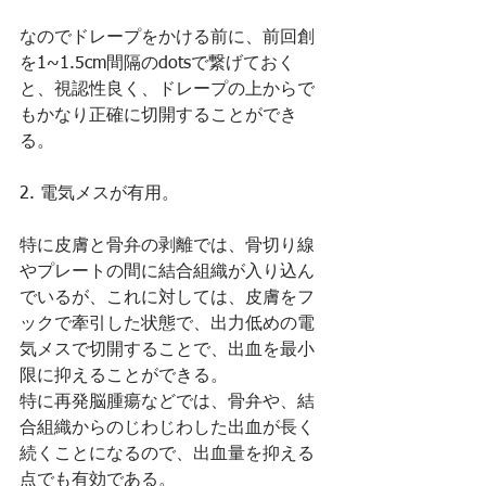
なのでドレープをかける前に、前回創
を1~1.5cm間隔のdotsで繋げておく
と、視認性良く、ドレープの上からで
もかなり正確に切開することができ
る。
2. 電気メスが有用。
特に皮膚と骨弁の剥離では、骨切り線
やプレートの間に結合組織が入り込ん
でいるが、これに対しては、皮膚をフ
ックで牽引した状態で、出力低めの電
気メスで切開することで、出血を最小
限に抑えることができる。
特に再発脳腫瘍などでは、骨弁や、結
合組織からのじわじわした出血が長く
続くことになるので、出血量を抑える
点でも有効である。