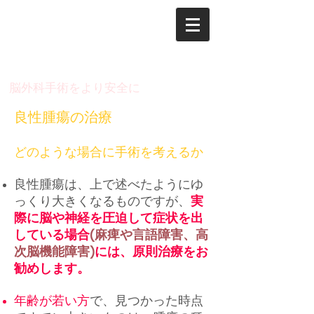
脳神経外科 木村 俊運
のページ
​脳外科手術をより安全に
良性腫瘍の治療
どのような場合に手術を考えるか
良
性腫瘍は、上で述べたようにゆ
っくり大きくなるものですが、
実
際に脳や神経を圧迫して症状を出
している場合
(麻痺や言語障害、高
次脳機能障害)
には、原則治療をお
勧めします。
年齢が若い方
で、見つかっ
た時点