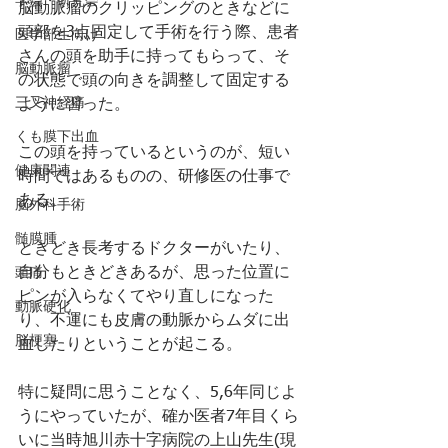
学会・研究会
脳動脈瘤のクリッピングのときなどに
頭部を3点固定して手術を行う際、患者
医学部生向け
さんの頭を助手に持ってもらって、そ
脳動脈瘤
の状態で頭の向きを調整して固定する
三叉神経痛
ように習った。
くも膜下出血
この頭を持っているというのが、短い
健康関連
時間ではあるものの、研修医の仕事で
ある。
脳外科手術
髄膜腫
ときどき長考するドクターがいたり、
自分もときどきあるが、思った位置に
頭痛
ピンが入らなくてやり直しになった
動脈硬化
り、不運にも皮膚の動脈からムダに出
脳梗塞
血したりということが起こる。
特に疑問に思うことなく、5,6年同じよ
うにやっていたが、確か医者7年目くら
いに当時旭川赤十字病院の上山先生(現