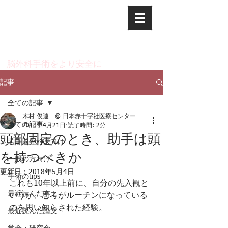
脳神経外科 木村 俊運
のページ
​脳外科手術をより安全に
記事
全ての記事
木村 俊運 @ 日本赤十字社医療センター
全ての記事
2018年4月21日
読了時間: 2分
頭部固定のとき、助手は頭
若手脳外科医向け
を持つべきか
一般の方向け
更新日：
2018年5月4日
手術のtips
これも10年以上前に、自分の先入観と
最近読んだ本
いうか、思考がルーチンになっている
のを思い知らされた経験。
最近読んだ論文