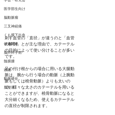
学会・研究会
医学部生向け
脳動脈瘤
三叉神経痛
くも膜下出血
刺す血管の「直径」が違うのと「血管
健康関連
の解剖」とが主な理由で、カテーテル
の目的によって使い分けることが多い
脳外科手術
です。
髄膜腫
足の付け根からの場合に用いる大腿動
頭痛
脈は、腕から行う場合の動脈（上腕動
動脈硬化
脈もしくは橈骨動脈）よりも太いの
で、様々な太さのカテーテルを用いる
脳梗塞
ことができますが、橈骨動脈になると
大分細くなるため、使えるカテーテル
の直径が制限されます。