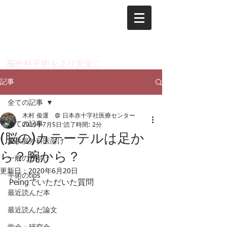
脳神経外科 木村 俊運
のページ
​脳外科手術をより安全に
記事
全ての記事
木村 俊運 @ 日本赤十字社医療センター
全ての記事
2019年7月5日
読了時間: 2分
(脳の)カテーテルは足か
若手脳外科医向け
ら？腕から？
一般の方向け
更新日：
2020年6月20日
手術のtips
Peingでいただいた質問
最近読んだ本
最近読んだ論文