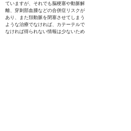
ていますが、それでも脳梗塞や動脈解
離、穿刺部血腫などの合併症リスクが
あり、また頚動脈を閉塞させてしまう
ような治療でなければ、カテーテルで
なければ得られない情報は少ないため
です。
（文中意見に係る部分はすべて筆者の
個人的見解である。)
一般の方向け
くも膜下出血
脳動脈瘤
すべて表示
最新記事