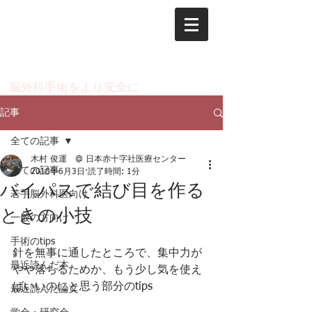
脳神経外科 木村 俊運
のページ
​脳外科手術をより安全に
記事
全ての記事
木村 俊運 @ 日本赤十字社医療センター
全ての記事
2018年6月3日
読了時間: 1分
バイパスで結び目を作る
若手脳外科医向け
ときの小技
一般の方向け
手術のtips
針を無事に通したところで、集中力が
最近読んだ本
やや落ちるためか、もう少し気を使え
ばいいのにと思う部分のtips
最近読んだ論文