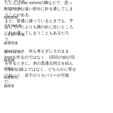
学会・研究会
たとえばstay sutureの隣などで、思っ
医学部生向け
たより少し遠い部分に針を通してしま
うことがある。
脳動脈瘤
また、普通に縫っているときでも、予
三叉神経痛
定していたよりも隣の針に近いところ
に針を通してしまうこともあるだろ
くも膜下出血
う。
健康関連
そんなとき、何も考えずにそのまま
脳外科手術
knotを作るのではなく、1回目の結び目
髄膜腫
を作るときに、糸の貫通点同士を結ん
頭痛
だ(最短)線上ではなく、どちらかに寄せ
て結ぶと、若干のリカバリーが可能
動脈硬化
だ。
脳梗塞