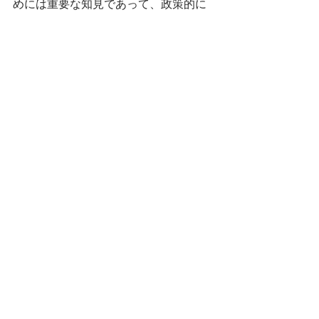
めには重要な知見であって、政策的に
は「
禁酒法
」でも出すべきなのかもし
れないが、多くの日本人の消費量では
あまり関係ない話かもしれない。
おそらく日本でも同様の研究があるの
だろうが、
「
最善の酒量はゼロ、とLancetに載っ
ていたぞ
」と大騒ぎする話でもなかっ
たか。
またこれはあくまで疫学の話。
大怪我したり、他人に迷惑かけずに楽
しく飲む分には、その方が良いだろう
という、
自分の思い込み
を覆すもので
はなかった。
（文中意見に係る部分はすべて筆者の
個人的見解である。)