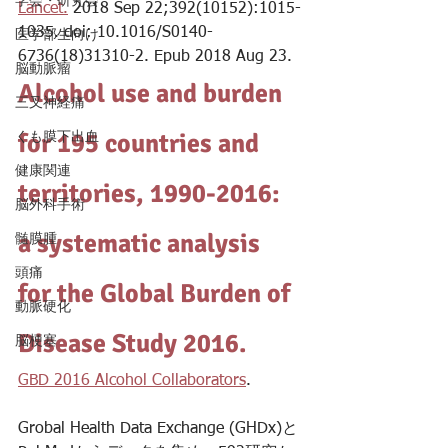
学会・研究会
Lancet.
 2018 Sep 22;392(10152):1015-
1035. doi: 10.1016/S0140-
医学部生向け
6736(18)31310-2. Epub 2018 Aug 23.
脳動脈瘤
Alcohol use and burden 
三叉神経痛
for 195 countries and 
くも膜下出血
健康関連
territories, 1990-2016: 
脳外科手術
a systematic analysis 
髄膜腫
頭痛
for the Global Burden of 
動脈硬化
Disease Study 2016.
脳梗塞
GBD 2016 Alcohol Collaborators
.
Grobal Health Data Exchange (GHDx)と