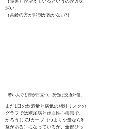
（障害）が増えているというのが興味
深い。
（高齢の方が抑制が効かない?)
若い人でも癌が目立つ。灰色は交通外傷。
また1日の飲酒量と病気の相対リスクの
グラフでは糖尿病と虚血性心疾患で、
かろうじてJカーブ（つまり少量なら利
益がある）になっているが、全部ひっ