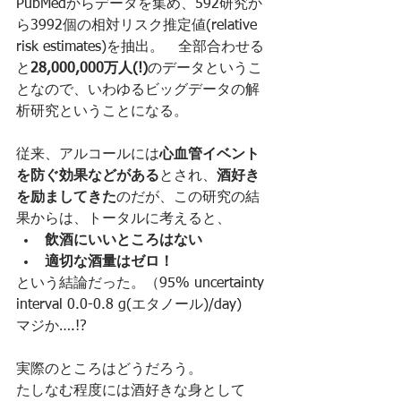
PubMedからデータを集め、592研究か
ら3992個の相対リスク推定値(relative 
risk estimates)を抽出。　全部合わせる
と
28,000,000万人(!)
のデータというこ
となので、いわゆるビッグデータの解
析研究ということになる。
従来、アルコールには
心血管イベント
を防ぐ効果などがある
とされ、
酒好き
を励ましてきた
のだが、この研究の結
果からは、トータルに考えると、
飲酒にいいところはない
適切な酒量はゼロ！
という結論だった。（95% uncertainty 
interval 0.0-0.8 g(エタノール)/day)
マジか….!?
実際のところはどうだろう。
たしなむ程度には酒好きな身として