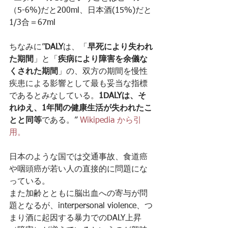
（5-6%)だと200ml、日本酒(15%)だと
1/3合＝67ml
ちなみに”
DALY
は、「
早死により失われ
た期間
」と「
疾病により障害を余儀な
くされた期間
」の、双方の期間を慢性
疾患による影響として最も妥当な指標
であるとみなしている。
1DALYは、そ
れゆえ、1年間の健康生活が失われたこ
とと同等
である。” 
Wikipedia から引
用。
日本のような国では交通事故、食道癌
や咽頭癌が若い人の直接的に問題にな
っている。
また加齢とともに脳出血への寄与が問
題となるが、interpersonal violence、つ
まり酒に起因する暴力でのDALY上昇