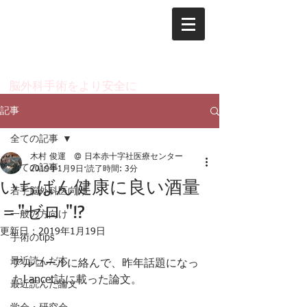
脳神経外科 木村 俊運
のページ
​脳外科手術をより安全に
記事
全ての記事
木村 俊運 @ 日本赤十字社医療センター
全ての記事
2019年1月9日
読了時間: 3分
いちばん健康に良い酒量
若手脳外科医向け
＝"ゼロ "!?
一般の方向け
更新日：
2019年1月19日
手術のtips
最近読んだ本
アルコールに絡んで、昨年話題になっ
たLancet誌に載った論文。
最近読んだ論文