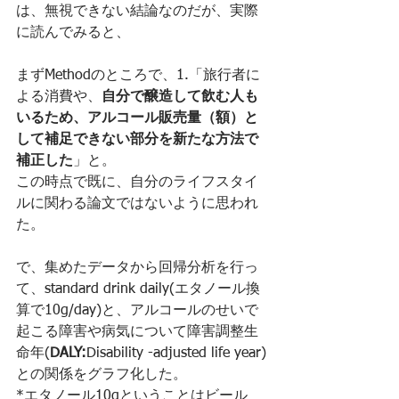
は、無視できない結論なのだが、実際
に読んでみると、
まずMethodのところで、1.「旅行者に
よる消費や、
自分で醸造して飲む人も
いるため、アルコール販売量（額）と
して補足できない部分を新たな方法で
補正した
」と。
この時点で既に、自分のライフスタイ
ルに関わる論文ではないように思われ
た。
で、集めたデータから回帰分析を行っ
て、standard drink daily(エタノール換
算で10g/day)と、アルコールのせいで
起こる障害や病気について障害調整生
命年(
DALY:
Disability -adjusted life year)
との関係をグラフ化した。
*エタノール10gということはビール