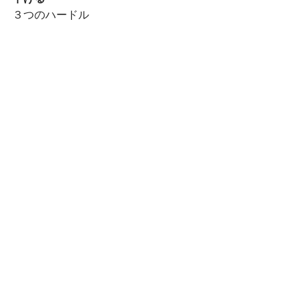
３つのハードル
距離と時間
手順
心理
手順になるのか、心理なのかは微妙だ
と思うが、著者は、取りあえず毎日行
うことを勧めている。
「毎日する」ということさえ決まって
いれば、今日それをすべきかどうか迷
うことも決断することもない。
「下げていいのは難易度であって、頻
度ではない
」
毎日やらないと無意識にならない。
やっぱり習慣にするのは大変。
（文中意見に係る部分はすべて筆者の