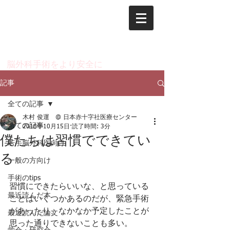
脳神経外科 木村 俊運
のページ
​脳外科手術をより安全に
記事
全ての記事
木村 俊運 @ 日本赤十字社医療センター
全ての記事
2018年10月15日
読了時間: 3分
僕たちは習慣でできてい
若手脳外科医向け
る
一般の方向け
手術のtips
習慣にできたらいいな、と思っている
最近読んだ本
ことはいくつかあるのだが、緊急手術
があったり、なかなか予定したことが
最近読んだ論文
思った通りできないことも多い。