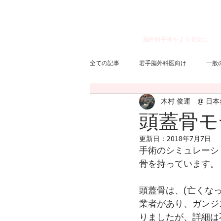
脳神経外科 木村 俊運の
​脳外科手術をより安全に
全ての記事
若手脳外科医向け
一般
木村 俊運 @ 日
脳動脈瘤
三叉神経痛
くも膜
頭蓋骨モデ
更新日：
2018年7月7日
手術のシミュレーシ
骨を持っています。
頭蓋骨は、(亡くな
業者があり、ガンジ
りましたが、詳細は