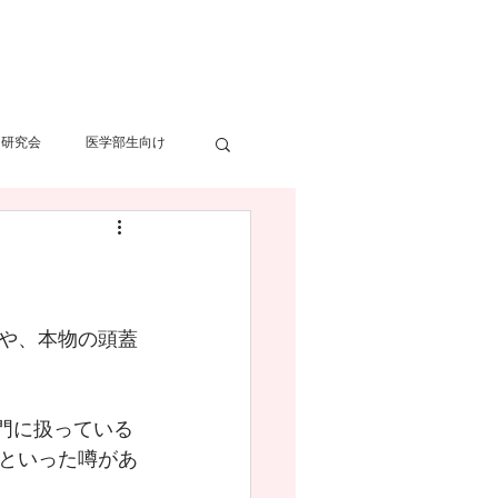
得意な領域
ブログ
More
・研究会
医学部生向け
化
脳梗塞
や、本物の頭蓋
門に扱っている
といった噂があ