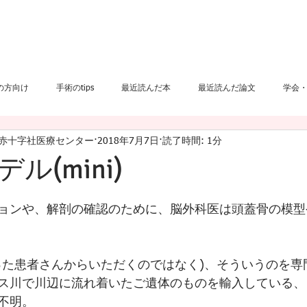
ページ
Toshikazu Kimura(脳外科医)
複製 - ホーム
自己紹介
の方向け
手術のtips
最近読んだ本
最近読んだ論文
学会
本赤十字社医療センター
2018年7月7日
読了時間: 1分
下出血
健康関連
脳外科手術
髄膜腫
頭痛
動脈硬
ル(mini)
ョンや、解剖の確認のために、脳外科医は頭蓋骨の模型
った患者さんからいただくのではなく)、そういうのを専
ス川で川辺に流れ着いたご遺体のものを輸入している、
不明。