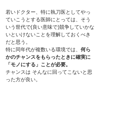
若いドクター、特に執刀医としてやっ
ていこうとする医師にとっては、そう
いう世代で(良い意味で)競争していかな
いといけないことを理解しておくべき
だと思う。
特に同年代が複数いる環境では、
何ら
かのチャンスをもらったときに確実に
「モノにする」ことが必要。
チャンスは そんなに回ってこないと思
った方が良い。
また、もう若者でなくなってきている
自分の世代もうかうかはしていられな
い。
故永田和哉先生は「バイパスは(老眼で)
糸が見えなくなってからが勝負」と仰