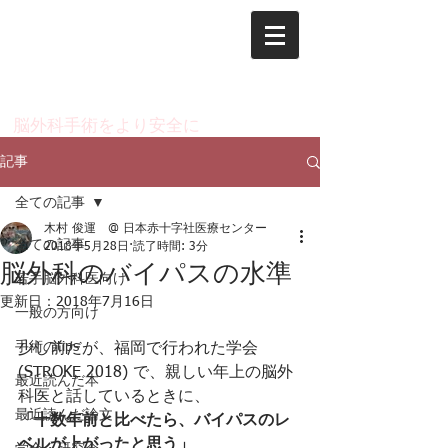
脳神経外科 木村 俊運
のページ
​脳外科手術をより安全に
記事
全ての記事
木村 俊運 @ 日本赤十字社医療センター
全ての記事
2018年5月28日
読了時間: 3分
脳外科のバイパスの水準
若手脳外科医向け
更新日：
2018年7月16日
一般の方向け
手術のtips
少し前だが、福岡で行われた学会 
(STROKE 2018) で、親しい年上の脳外
最近読んだ本
科医と話しているときに、
最近読んだ論文
「十数年前と比べたら、バイパスのレ
ベルが上がったと思う」