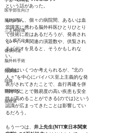
学会・研究会
という話があった。
医学部生向け
もちろん、個々の病院間、あるいは血
脳動脈瘤
管障害に携わる脳外科医ひとりひとり
三叉神経痛
で技術に差はあるだろうが、発表され
くも膜下出血
るバイパス関連の演題数や、供覧され
るビデオを見ると、そうかもしれな
健康関連
い。
脳外科手術
理由はいくつか考えられるが、"北の
髄膜腫
人々"を中心にバイパス至上主義的な発
頭痛
表がされてきたことで、血行再建を併
動脈硬化
用することで難易度の高い疾患も安全
性が高めることができる(のでは)という
脳梗塞
認識が広まってきたことは影響してい
るだろう。
もう一つは、
井上先生(NTT東日本関東